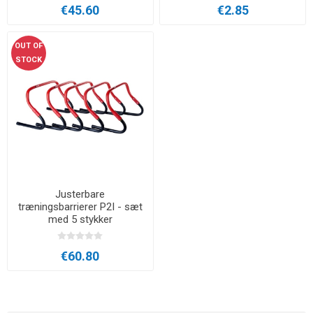
€45.60
€2.85
OUT OF
STOCK
Justerbare
træningsbarrierer P2I - sæt
med 5 stykker
€60.80