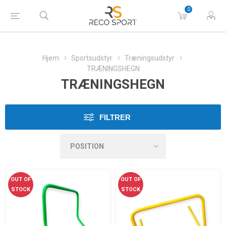
0
Hjem
Sportsudstyr
Træningsudstyr
TRÆNINGSHEGN
TRÆNINGSHEGN
FILTRER
OUT OF
OUT OF
STOCK
STOCK