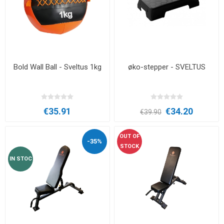
Bold Wall Ball - Sveltus 1kg
øko-stepper - SVELTUS
€35.91
€34.20
€39.90
OUT OF
-35%
STOCK
IN STOC