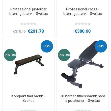
Professionel justerbar
Professionel cross-
træningsbænk - Sveltus
træningsbænk - Sveltus
€201.78
€380.00
€310.46
-37%
-34%
IN STOC
IN STOC
Kompakt flad bænk -
Justerbar fitnessbænk med
Sveltus
5 positioner - Sveltus