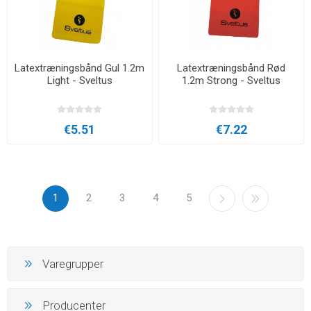
Latextræningsbånd Gul 1.2m
Latextræningsbånd Rød
Light - Sveltus
1.2m Strong - Sveltus
€5.51
€7.22
1
2
3
4
5
Varegrupper
Producenter