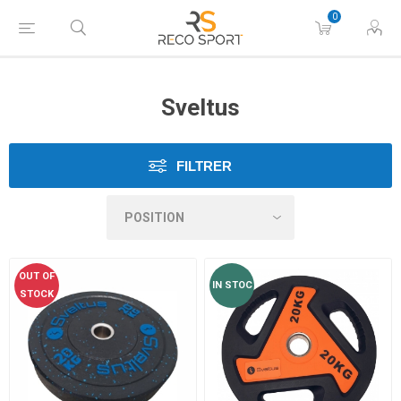
0
Sveltus
FILTRER
OUT OF
IN STOC
STOCK