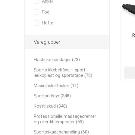
Ankel
Medicinske tasker
YDEEVN
MINI BA
RECOSPO
Fod
BLAZEPOD
ANDRE B
Cryopush
Hofte
Sportsskadebehandling
ALTE APA
VÆGTE 
R
Udstyr
KETTLEB
Varegrupper
kom
Mål, net og tilbehør
Elastiske bandager (73)
VITAMIN
Aluminium transportkasser
ULTRALY
VIGTIG R
Sports klæbebånd – sport
SPORTS
Fitnessudstyr og Tilbehør
leukoplast og sportstape (78)
PRÆSTA
Medicinske tasker (11)
Sportsudstyr (348)
Kosttilskud (340)
Professionelle massagecremer
og olier til terapeuter (53)
Sportsskadebehandling (60)