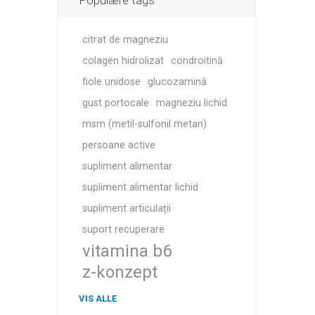
Populære tags
citrat de magneziu
colagen hidrolizat
condroitină
fiole unidose
glucozamină
gust portocale
magneziu lichid
msm (metil-sulfonil metan)
persoane active
supliment alimentar
supliment alimentar lichid
supliment articulații
suport recuperare
vitamina b6
z-konzept
VIS ALLE