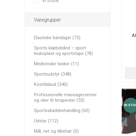
In Stock
Medicinske tasker
YDEEVN
MINI BA
RECOSPO
BLAZEPOD
ANDRE B
Cryopush
Varegrupper
Sportsskadebehandling
ALTE APA
VÆGTE 
At
Elastiske bandager (73)
Udstyr
KETTLEB
Sports klæbebånd – sport
Mål, net og tilbehør
leukoplast og sportstape (78)
VITAMIN
Aluminium transportkasser
Medicinske tasker (11)
ULTRALY
VIGTIG R
SPORTS
Sportsudstyr (348)
Fitnessudstyr og Tilbehør
PRÆSTA
Kosttilskud (340)
Professionelle massagecremer
og olier til terapeuter (53)
IN STO
Sportsskadebehandling (60)
Udstyr (112)
Mål, net og tilbehør (0)