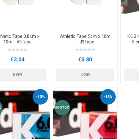
E
NDS
RT
FITNESS- OG YOGABOLDE
ÅNDE
RATE COMPRESIE
- HÅNDVÆGTE -
hletic Tape 3.8cm x
Athletic Tape 5cm x 10m
K6.0 
CROSSFIT OG FITNESS
TRÆNINGS
ELL - VÆGTSKIVER
10m - d3Tape
- d3Tape
5 c
€3.04
€3.80
ER OG MINERALER:
D
LASER
SHOCKWAV
OLLE I
L-CARNITIN
UDØVERES
KØB
KØB
TION
-13%
-13%
C
IN STOC