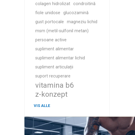
colagen hidrolizat
condroitină
fiole unidose
glucozamină
gust portocale
magneziu lichid
msm (metil-sulfonil metan)
persoane active
supliment alimentar
supliment alimentar lichid
supliment articulații
suport recuperare
vitamina b6
z-konzept
VIS ALLE