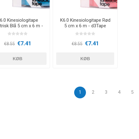
OTERAPI
SAUNE
ANDRE APP
6.0 Kinesiologitape
K6.0 Kinesiologitape Rød
trisk Blå 5 cm x 6 m -
5 cm x 6 m - d3Tape
TERAPI
d3Tape
€7.41
€7.41
€8.55
€8.55
KØB
KØB
1
2
3
4
5