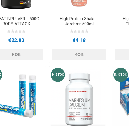
OTERAPI
SAUNE
ANDRE APP
EATINPULVER - 500G
High Protein Shake -
Hig
BODY ATTACK
Jordbær 500ml
C
TERAPI
€22.80
€4.18
KØB
KØB
C
IN STOC
IN STOC