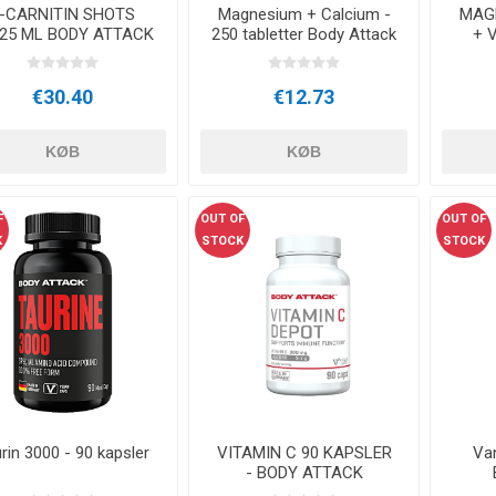
-CARNITIN SHOTS
Magnesium + Calcium -
MAG
25 ML BODY ATTACK
250 tabletter Body Attack
+ V
€30.40
€12.73
KØB
KØB
F
OUT OF
OUT OF
K
STOCK
STOCK
rin 3000 - 90 kapsler
VITAMIN C 90 KAPSLER
Van
- BODY ATTACK