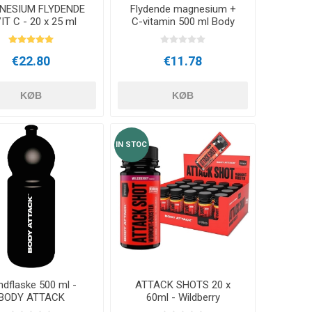
NESIUM FLYDENDE
Flydende magnesium +
IT C - 20 x 25 ml
C-vitamin 500 ml Body
Body Attack
Attack
€22.80
€11.78
KØB
KØB
IN STOC
dflaske 500 ml -
ATTACK SHOTS 20 x
BODY ATTACK
60ml - Wildberry