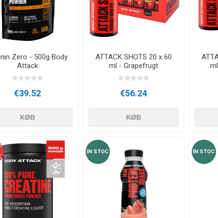
E
NDS
RT
FITNESS- OG YOGABOLDE
ÅNDE
RATE COMPRESIE
- HÅNDVÆGTE -
inin Zero - 500g Body
ATTACK SHOTS 20 x 60
ATTA
CROSSFIT OG FITNESS
TRÆNINGS
ELL - VÆGTSKIVER
Attack
ml - Grapefrugt
ml
€39.52
€56.24
ER OG MINERALER:
D
LASER
SHOCKWAV
OLLE I
L-CARNITIN
UDØVERES
KØB
KØB
TION
F
IN STOC
IN STOC
K