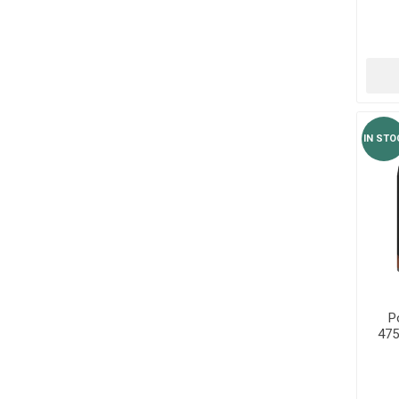
IN STO
P
475