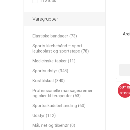
In Stock
Medicinske tasker
YDEEVN
MINI BA
RECOSPO
BLAZEPOD
ANDRE B
Cryopush
Varegrupper
Sportsskadebehandling
ALTE APA
VÆGTE 
Arg
Elastiske bandager (73)
Udstyr
KETTLEB
Sports klæbebånd – sport
Mål, net og tilbehør
leukoplast og sportstape (78)
VITAMIN
Aluminium transportkasser
Medicinske tasker (11)
ULTRALY
VIGTIG R
SPORTS
Sportsudstyr (348)
Fitnessudstyr og Tilbehør
PRÆSTA
Kosttilskud (340)
OUT O
Professionelle massagecremer
STOC
og olier til terapeuter (53)
Sportsskadebehandling (60)
Udstyr (112)
Mål, net og tilbehør (0)