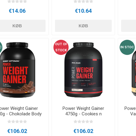
€14.06
€10.64
KØB
KØB
OUT OF
C
IN STOC
STOCK
ower Weight Gainer
Power Weight Gainer
Power
0g - Chokolade Body
4750g - Cookies n
Va
Attack
Cream Body Attack
€106.02
€106.02