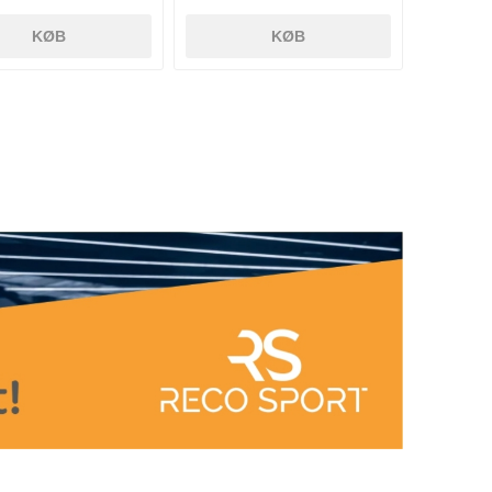
KØB
KØB