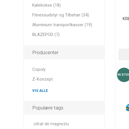
MAGNET
Kølebokse (18)
Fitnessudstyr og Tilbehør (34)
KR
Aluminium transportkasser (19)
KINESIO
BLAZEPOD (7)
Producenter
Copoly
IN STO
Z-Konzept
VIS ALLE
Populære tags
citrat de magneziu