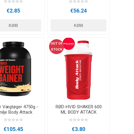
€2.85
€56.24
KØB
KØB
OUT OF
STOCK
 Vægtøger 4750g -
RØD-HVID SHAKER 600
nilje Body Attack
ML BODY ATTACK
€105.45
€3.80