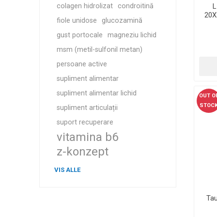
colagen hidrolizat
condroitină
L
20X
fiole unidose
glucozamină
gust portocale
magneziu lichid
msm (metil-sulfonil metan)
persoane active
supliment alimentar
supliment alimentar lichid
OUT O
STOC
supliment articulații
suport recuperare
vitamina b6
z-konzept
VIS ALLE
Tau