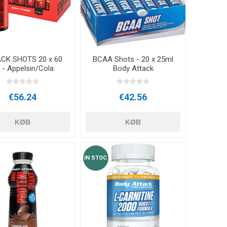
RESTITUTION
CRYON X PRO
REBOOTS
ANDRE CRYO ENHEDER
CK SHOTS 20 x 60
BCAA Shots - 20 x 25ml
Icebein™ cryo
STÆNGER
TRÆNINGSUDSTYR
 - Appelsin/Cola
Body Attack
RECOSPORT
€56.24
€42.56
GPS-
E
OVERVÅGNINGSSYSTEMER
TIL HOLD
KØB
KØB
IN STOC
Træner tilbehør
KEGLER OG
MARKERINGSKEGLER
TRÆNINGSHEGN
STIGER TIL TRÆNING