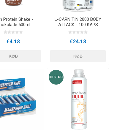
ARATER
UDENDØRS TRÆNINGSUDSTYR
h Protein Shake -
L-CARNITIN 2000 BODY
hokolade 500ml
ATTACK - 100 KAPS
€4.18
€24.13
KØB
KØB
IN STOC