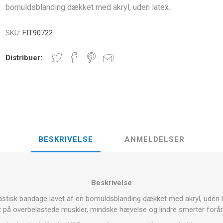
E
bomuldsblanding dækket med akryl, uden latex.
NDS
RT
FITNESS- OG YOGABOLDE
ÅNDE
SKU:
FIT90722
RATE COMPRESIE
- HÅNDVÆGTE -
Distribuer:
CROSSFIT OG FITNESS
TRÆNINGS
ELL - VÆGTSKIVER
ER OG MINERALER:
D
LASER
SHOCKWAV
OLLE I
L-CARNITIN
UDØVERES
TION
BESKRIVELSE
ANMELDELSER
Beskrivelse
lastisk bandage lavet af en bomuldsblanding dækket med akryl, uden 
t på overbelastede muskler, mindske hævelse og lindre smerter forår