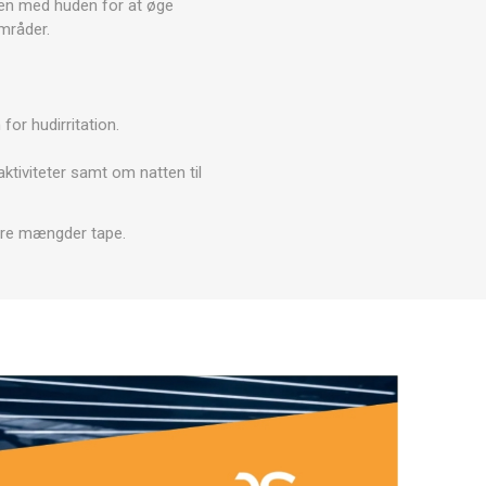
men med huden for at øge
ARATER
UDENDØRS TRÆNINGSUDSTYR
mråder.
for hudirritation.
aktiviteter samt om natten til
tore mængder tape.