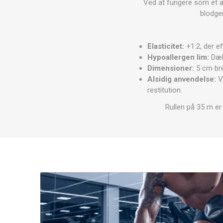
Ved at fungere som et a
MAGNET
blodge
KINESIO
Elasticitet:
+1:2, der ef
Hypoallergen lim:
Dækk
Dimensioner:
5 cm br
Alsidig anvendelse:
Ve
restitution.
Rullen på 35 m er