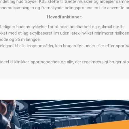
ndet lag hud tilbyder K35 støtte til trætte muskler og arbejder sam
OTERAPI
SAUNE
ANDRE APP
nnemstrømningen og fremskynde helingsprocessen i de anvendte o
Hovedfunktioner:
TERAPI
terligner hudens tykkelse for at sikre holdbarhed og optimal støtte.
et med et lag akrylbaseret lim uden latex, hvilket minimerer risikoen 
edde og 35 m længde.
legnet til alle kropsområder, kan bruges før, under eller efter sports
 ideel til klinikker, sportscoaches og alle, der regelmæssigt bruger s