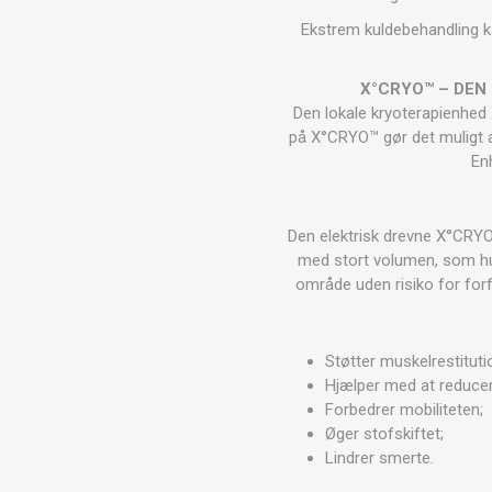
MAGNET
Ekstrem kuldebehandling k
X°CRYO™ – DEN
KINESIO
Den lokale kryoterapienhed 
på X°CRYO™ gør det muligt a
En
Den elektrisk drevne X°CRYO™
med stort volumen, som hur
område uden risiko for forf
Støtter muskelrestituti
Hjælper med at reduce
Forbedrer mobiliteten;
Øger stofskiftet;
Lindrer smerte.