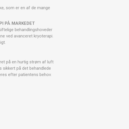
ARATER
UDENDØRS TRÆNINGSUDSTYR
ske, som er en af de mange
PI PÅ MARKEDET
kiftelige behandlingshoveder
ne ved avanceret kryoterapi.
gt.
et på en hurtig strøm af luft
s sikkert på det behandlede
eres efter patientens behov.