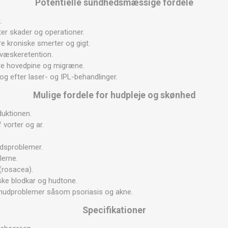
Potentielle sundhedsmæssige fordele
.
ter skader og operationer.
e kroniske smerter og gigt.
væskeretention.
dre hovedpine og migræne.
 og efter laser- og IPL-behandlinger.
Mulige fordele for hudpleje og skønhed
duktionen.
 vorter og ar.
dsproblemer.
lerne.
(rosacea).
iske blodkar og hudtone.
ge hudproblemer såsom psoriasis og akne.
Specifikationer