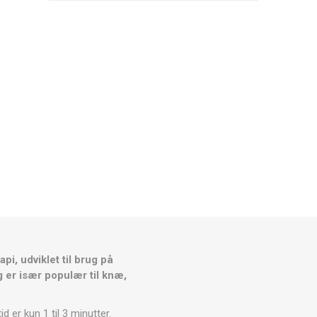
RESTITUTION
CRYON X PRO
REBOOTS
ANDRE CRYO ENHEDER
Icebein™ cryo
STÆNGER
TRÆNINGSUDSTYR
RECOSPORT
GPS-
E
OVERVÅGNINGSSYSTEMER
TIL HOLD
Træner tilbehør
KEGLER OG
pi, udviklet til brug på
MARKERINGSKEGLER
 er især populær til knæ,
TRÆNINGSHEGN
STIGER TIL TRÆNING
er kun 1 til 3 minutter.