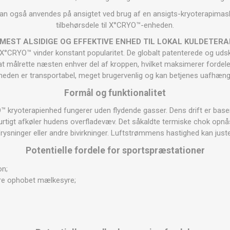
OTERAPI
SAUNE
ANDRE APP
an også anvendes på ansigtet ved brug af en ansigts-kryoterapima
tilbehørsdele til X°CRYO™-enheden.
 MEST ALSIDIGE OG EFFEKTIVE ENHED TIL LOKAL KULDETERA
TERAPI
X°CRYO™ vinder konstant popularitet. De globalt patenterede og uds
t målrette næsten enhver del af kroppen, hvilket maksimerer fordele
heden er transportabel, meget brugervenlig og kan betjenes uafhængi
Formål og funktionalitet
 kryoterapienhed fungerer uden flydende gasser. Dens drift er baser
tigt afkøler hudens overfladevæv. Det såkaldte termiske chok opnå
rysninger eller andre bivirkninger. Luftstrømmens hastighed kan just
Potentielle fordele for sportspræstationer
on;
re ophobet mælkesyre;