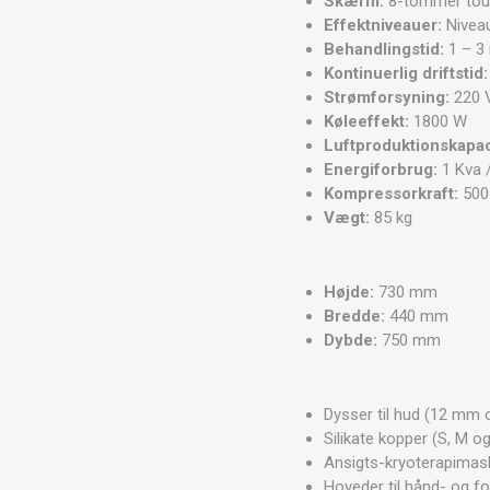
Skærm:
8-tommer tou
Effektniveauer:
Nivea
Behandlingstid:
1 – 3 
Kontinuerlig driftstid:
Strømforsyning:
220 V
Køleeffekt:
1800 W
Luftproduktionskapac
Energiforbrug:
1 Kva 
Kompressorkraft:
500
Vægt:
85 kg
Højde:
730 mm
Bredde:
440 mm
Dybde:
750 mm
Dysser til hud (12 mm
Silikate kopper (S, M o
Ansigts-kryoterapimas
Hoveder til hånd- og fo