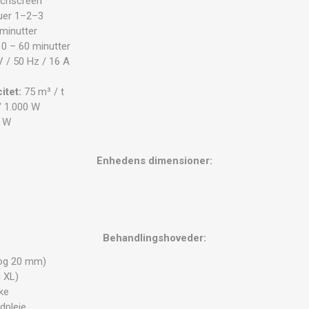
chscreen
uer 1–2–3
minutter
0 – 60 minutter
 / 50 Hz / 16 A
itet:
75 m³ / t
/ 1.000 W
 W
Enhedens dimensioner:
Behandlingshoveder:
 og 20 mm)
g XL)
ke
dpleje