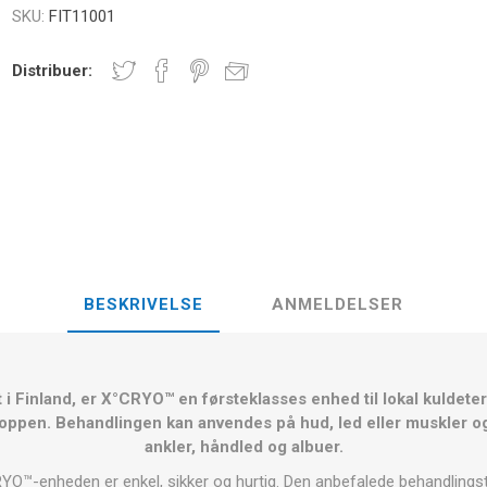
E
SKU:
FIT11001
NDS
RT
FITNESS- OG YOGABOLDE
ÅNDE
Distribuer:
RATE COMPRESIE
- HÅNDVÆGTE -
CROSSFIT OG FITNESS
TRÆNINGS
ELL - VÆGTSKIVER
ER OG MINERALER:
D
LASER
SHOCKWAV
OLLE I
L-CARNITIN
UDØVERES
TION
BESKRIVELSE
ANMELDELSER
 i Finland, er X°CRYO™ en førsteklasses enhed til lokal kuldetera
roppen. Behandlingen kan anvendes på hud, led eller muskler og
ankler, håndled og albuer.
™-enheden er enkel, sikker og hurtig. Den anbefalede behandlingstid 