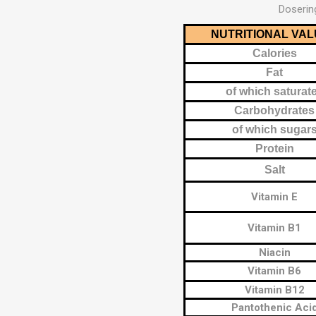
MAGNET
Dosering
NUTRITIONAL VA
Calories
KINESIO
Fat
of which saturat
Carbohydrates
of which sugar
Protein
Salt
Vitamin E
Vitamin B1
Niacin
Vitamin B6
Vitamin B12
Pantothenic Aci