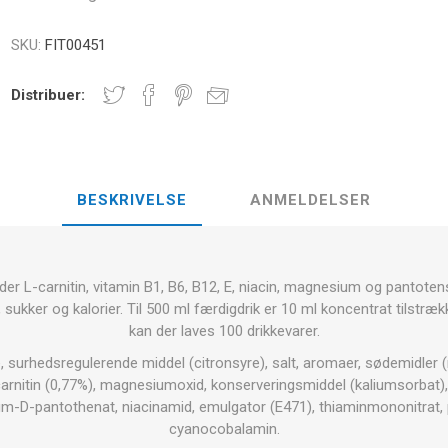
E
NDS
RT
FITNESS- OG YOGABOLDE
SKU:
FIT00451
ÅNDE
RATE COMPRESIE
Distribuer:
- HÅNDVÆGTE -
CROSSFIT OG FITNESS
TRÆNINGS
ELL - VÆGTSKIVER
BESKRIVELSE
ANMELDELSER
ER OG MINERALER:
D
LASER
SHOCKWAV
OLLE I
L-CARNITIN
UDØVERES
TION
der L-carnitin, vitamin B1, B6, B12, E, niacin, magnesium og pantoten
, sukker og kalorier. Til 500 ml færdigdrik er 10 ml koncentrat tilstrække
kan der laves 100 drikkevarer.
e, surhedsregulerende middel (citronsyre), salt, aromaer, sødemidler 
-carnitin (0,77%), magnesiumoxid, konserveringsmiddel (kaliumsorbat), 
ium-D-pantothenat, niacinamid, emulgator (E471), thiaminmononitrat, 
cyanocobalamin.