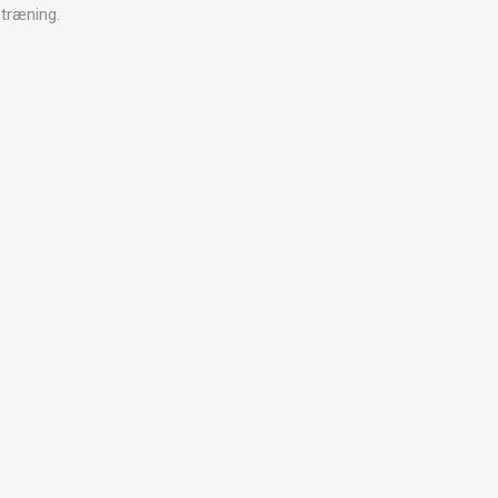
ARATER
 træning.
UDENDØRS TRÆNINGSUDSTYR