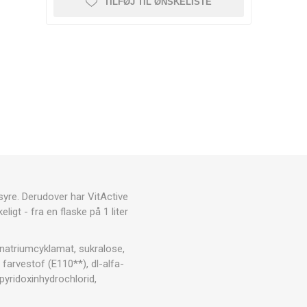
RESTITUTION
TILFØJ TIL ØNSKELISTE
CRYON X PRO
REBOOTS
ANDRE CRYO ENHEDER
Icebein™ cryo
STÆNGER
TRÆNINGSUDSTYR
RECOSPORT
GPS-
E
OVERVÅGNINGSSYSTEMER
TIL HOLD
syre. Derudover har VitActive
ligt - fra en flaske på 1 liter
Træner tilbehør
KEGLER OG
(natriumcyklamat, sukralose,
MARKERINGSKEGLER
farvestof (E110**), dl-alfa-
pyridoxinhydrochlorid,
TRÆNINGSHEGN
STIGER TIL TRÆNING