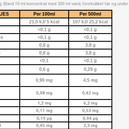
OTERAPI
SAUNE
ANDRE APP
: Bland 10 ml koncentrat med 500 ml vand, foretrukket før og under
LUES
Per 100ml
Per 500ml
21,5 kJ/ 5 kcal
107 kJ/ 25,2 kcal
TERAPI
<0,1 g
<0,1 g
es
<0,1 g
<0,1 g
0,8 g
3,8 g
s
0,8 g
3,8 g
<0,1
<0,1 g
0,6 g
0,29 g
0,90 mg
4,5 mg
0,08
mg
0,42 mg
1,2 mg
6,2 mg
0,11 mg
0,53 mg
0,19 µg
0,94 µg
d
0,45 mg
2,3 mg