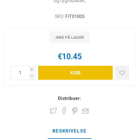
og rygmuskler;
SKU:
FIT01005
IKKE PÅ LAGER
€10.45
i
KØB
h
Distribuer:
BESKRIVELSE