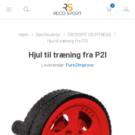
0
Hjem
Sportsudstyr
CROSSFIT OG FITNESS
Hjul til træning fra P2I
Hjul til træning fra P2I
Leverandør:
Pure2Improve