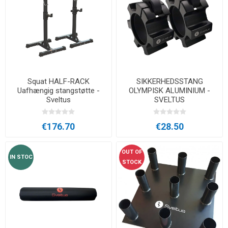
Squat HALF-RACK
SIKKERHEDSSTANG
Uafhængig stangstøtte -
OLYMPISK ALUMINIUM -
Sveltus
SVELTUS
€176.70
€28.50
OUT OF
IN STOC
STOCK