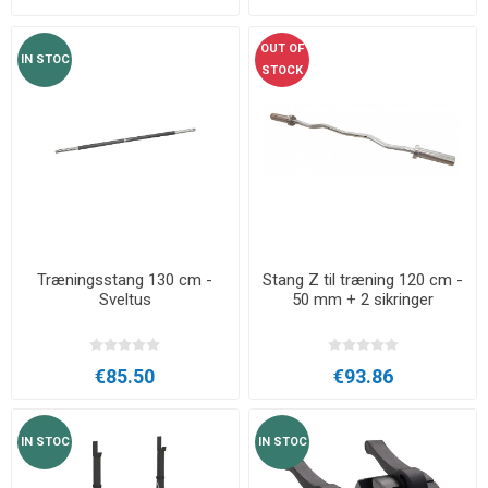
OUT OF
IN STOC
STOCK
Træningsstang 130 cm -
Stang Z til træning 120 cm -
Sveltus
50 mm + 2 sikringer
€85.50
€93.86
IN STOC
IN STOC