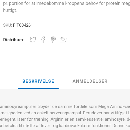
pr. portion for at imødekomme kroppens behov for protein me
E
NDS
RT
FITNESS- OG YOGABOLDE
hurtigt.
ÅNDE
SKU:
FIT004261
RATE COMPRESIE
- HÅNDVÆGTE -
CROSSFIT OG FITNESS
TRÆNINGS
ELL - VÆGTSKIVER
Distribuer:
ER OG MINERALER:
D
LASER
SHOCKWAV
OLLE I
L-CARNITIN
UDØVERES
TION
BESKRIVELSE
ANMELDELSER
e aminosyreampuller tilbyder de samme fordele som Mega Amino-væ
ligheden ved en enkelt serveringsampul. Derudover har vi tilføjet L-o
erlegent, især før træning. Arginin er en semi-essentiel aminosyre, de
nbefales til støtte af lever- og kardiovaskulære funktioner. Denne ko