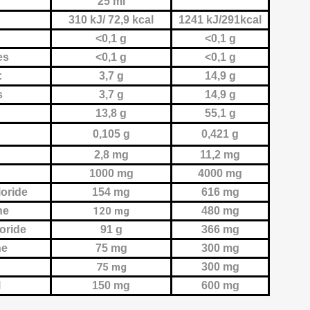
25 ml
310 kJ/ 72,9 kcal
1241 kJ/291kcal
<0,1 g
<0,1 g
es
<0,1 g
<0,1 g
:
3,7 g
14,9 g
s
3,7 g
14,9 g
13,8 g
55,1 g
0,105 g
0,421 g
2,8 mg
11,2 mg
1000 mg
4000 mg
oride
154 mg
616 mg
ne
120 mg
480 mg
oride
91 g
366 mg
ne
75 mg
300 mg
75 mg
300 mg
l
150 mg
600 mg