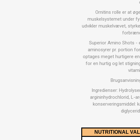
MAGNET
Ornitins rolle er at 
muskelsystemet under fys
udvikler muskelvævet, styrk
KINESIO
forbrænd
Superior Amino Shots - er
aminosyrer pr. portion fo
optages meget hurtigere end
for en hurtig og let stign
vitam
Brugsanvisning
Ingredienser: Hydrolyser
argininhydrochlorid, L-ar
konserveringsmiddel: k
diglyceri
NUTRITIONAL VA