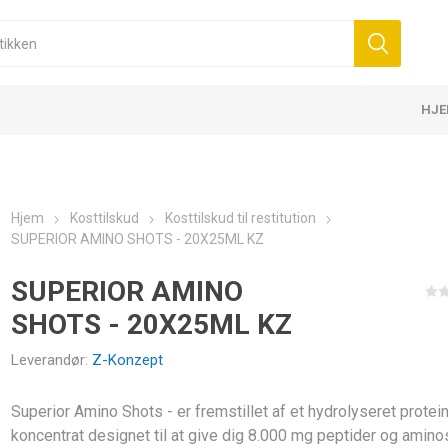
HJ
NESS UDSTYR OG
KOMPRESSION &
KINESIOLO
PROTEINBA
KE BANDAGER 5 CM
K6.0 - 5CM X 6M
SKUD TIL LED
KBÅND
TIL BEHANDLING
E TILBEHØR
SSION
DMÅL
ELASTISKE BANDAGER 7,5 CM
D3 TAPE X6.0 - 5CM X 6M
PROTEINER
BOLDE
MASSAGE CREMER
ELEKTROTERAPI
FUTSAL-MÅL
ELASTISKE
MASSAGER
MASSAGEOL
KOLDETERA
TECAR-TER
HÅNDBOLD
R
BESKYTTELSE
D3TAPE K35 
ENERGIBAR
Hjem
Kosttilskud
Kosttilskud til restitution
SUPERIOR AMINO SHOTS - 20X25ML KZ
SUPERIOR AMINO
SHOTS - 20X25ML KZ
Leverandør:
Z-Konzept
AND
MEDICINSKE BOLDE
Superior Amino Shots - er fremstillet af et hydrolyseret protei
KOUT -
koncentrat designet til at give dig 8.000 mg peptider og amino
ANDS
 GO
WALL BALL OG SLAM BALL
SKUD TIL ENERGI OG
KREATIN
AMINOSYRE