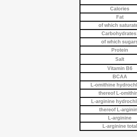
Calories
Fat
of which saturat
Carbohydrates
of which sugar
Protein
Salt
Vitamin B6
BCAA
L-omithine hydrochl
thereof L-omithi
L-arginine hydrochl
thereof L-argini
L-arginine
L-arginine tota