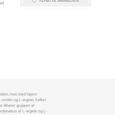
RESTITUTION
TILFØJ TIL ØNSKELISTE
get
CRYON X PRO
REBOOTS
ANDRE CRYO ENHEDER
Icebein™ cryo
STÆNGER
TRÆNINGSUDSTYR
RECOSPORT
GPS-
E
OVERVÅGNINGSSYSTEMER
TIL HOLD
Træner tilbehør
KEGLER OG
sken, men med højere
MARKERINGSKEGLER
rnitin og L-arginin, hvilket
TRÆNINGSHEGN
r tilhører gruppen af
mbination af L-arginin og L-
STIGER TIL TRÆNING