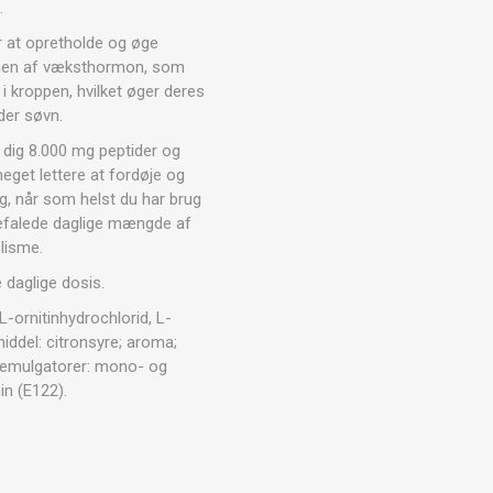
ARATER
.
UDENDØRS TRÆNINGSUDSTYR
r at opretholde og øge
ionen af væksthormon, som
 kroppen, hvilket øger deres
der søvn.
e dig 8.000 mg peptider og
eget lettere at fordøje og
g, når som helst du har brug
nbefalede daglige mængde af
lisme.
 daglige dosis.
L-ornitinhydrochlorid, L-
middel: citronsyre; aroma;
; emulgatorer: mono- og
in (E122).