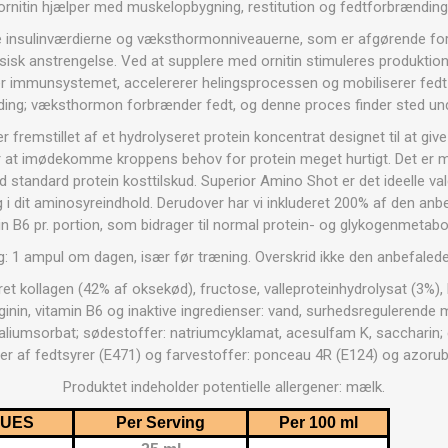
OTERAPI
SAUNE
ANDRE APP
ornitin hjælper med muskelopbygning, restitution og fedtforbrænding
øge insulinværdierne og væksthormonniveauerne, som er afgørende fo
isk anstrengelse. Ved at supplere med ornitin stimuleres produkt
er immunsystemet, accelererer helingsprocessen og mobiliserer fedt i
TERAPI
ing; væksthormon forbrænder fedt, og denne proces finder sted un
 fremstillet af et hydrolyseret protein koncentrat designet til at giv
r at imødekomme kroppens behov for protein meget hurtigt. Det er m
 standard protein kosttilskud. Superior Amino Shot er det ideelle val
ing i dit aminosyreindhold. Derudover har vi inkluderet 200% af den a
in B6 pr. portion, som bidrager til normal protein- og glykogenmetabo
: 1 ampul om dagen, især før træning. Overskrid ikke den anbefalede
et kollagen (42% af oksekød), fructose, valleproteinhydrolysat (3%), 
ginin, vitamin B6 og inaktive ingredienser: vand, surhedsregulerende 
aliumsorbat; sødestoffer: natriumcyklamat, acesulfam K, saccharin
der af fedtsyrer (E471) og farvestoffer: ponceau 4R (E124) og azorub
Produktet indeholder potentielle allergener: mælk.
LUES
Per Serving
Per 100 ml