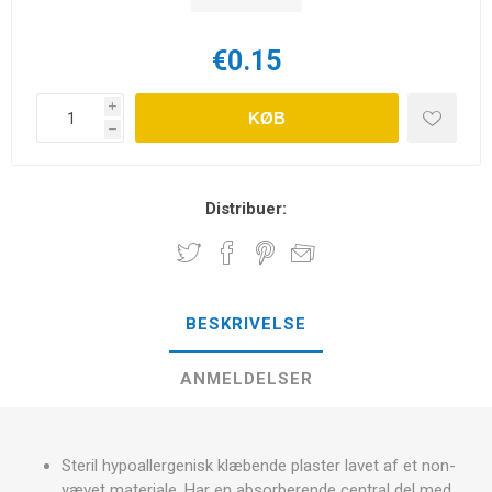
€0.15
i
KØB
h
Distribuer:
BESKRIVELSE
ANMELDELSER
Steril hypoallergenisk klæbende plaster lavet af et non-
vævet materiale. Har en absorberende central del med