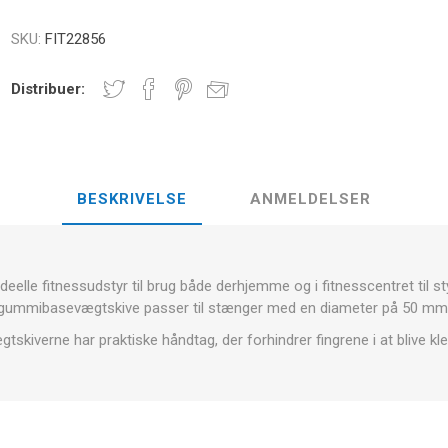
E
NDS
RT
FITNESS- OG YOGABOLDE
SKU:
FIT22856
ÅNDE
Distribuer:
RATE COMPRESIE
- HÅNDVÆGTE -
CROSSFIT OG FITNESS
TRÆNINGS
ELL - VÆGTSKIVER
BESKRIVELSE
ANMELDELSER
ER OG MINERALER:
D
LASER
SHOCKWAV
OLLE I
L-CARNITIN
UDØVERES
TION
deelle fitnessudstyr til brug både derhjemme og i fitnesscentret til 
gummibasevægtskive passer til stænger med en diameter på 50 mm
tskiverne har praktiske håndtag, der forhindrer fingrene i at blive kl