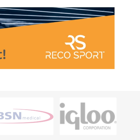
ARATER
UDENDØRS TRÆNINGSUDSTYR