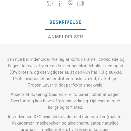
BESKRIVELSE
ANMELDELSER
Den nye bar indeholder fire lag af korn, karamel, chokolade og
flager. Ud over at være en lækker snack indeholder den også
30% protein, og det vigtigste er, at den kun har 1,3 g sukker.
Proteinindholdet understøtter muskelvækst, hvilket gør
Protein Layer til det perfekte snackvalg.
Anbefalet dosering: Spis en eller to barer i løbet af dagen.
Overforbrug kan have afførende virkning. Opbevar dem et
køligt og tørt sted.
Ingredienser: 37% hvid chokolade med sødestoffer (maltitol,
kakaosmør, mælkepulver, sojalecitinemulgator, naturlige
aromaer), mælkeprotein, hydrolyseret kollagen,