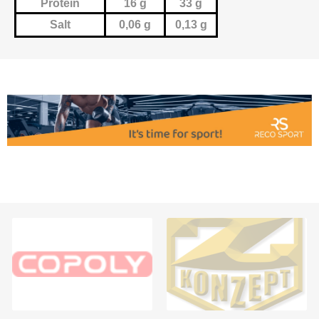
Protein
16 g
33 g
Salt
0,06 g
0,13 g