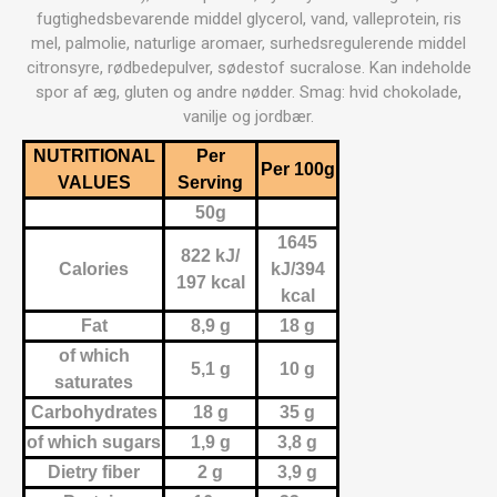
fugtighedsbevarende middel glycerol, vand, valleprotein, ris
mel, palmolie, naturlige aromaer, surhedsregulerende middel
citronsyre, rødbedepulver, sødestof sucralose. Kan indeholde
spor af æg, gluten og andre nødder. Smag: hvid chokolade,
vanilje og jordbær.
NUTRITIONAL
Per
Per 100g
VALUES
Serving
50g
1645
822 kJ/
Calories
kJ/394
197 kcal
kcal
Fat
8,9 g
18 g
of which
5,1 g
10 g
saturates
Carbohydrates
18 g
35 g
of which sugars
1,9 g
3,8 g
Dietry fiber
2 g
3,9 g