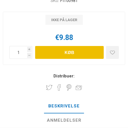
SKU:
FIT00981
IKKE PÅ LAGER
€9.88
i
KØB
h
Distribuer:
BESKRIVELSE
ANMELDELSER