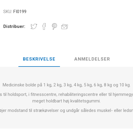
E
NDS
RT
FITNESS- OG YOGABOLDE
SKU:
FI0199
ÅNDE
Distribuer:
RATE COMPRESIE
- HÅNDVÆGTE -
CROSSFIT OG FITNESS
TRÆNINGS
ELL - VÆGTSKIVER
BESKRIVELSE
ANMELDELSER
ER OG MINERALER:
D
LASER
SHOCKWAV
OLLE I
L-CARNITIN
UDØVERES
TION
Medicinske bolde på 1 kg, 2 kg, 3 kg, 4 kg, 5 kg, 6 kg, 8 kg og 10 kg.
til holdsport, i fitnesscentre, rehabiliteringscentre eller til hjemmegy
meget holdbart høj kvalitetsgummi.
føjer modstand til strækøvelser og undgår således muskel- eller ledsm