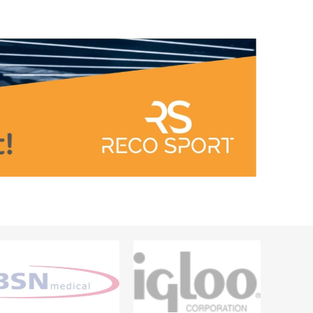
ARATER
UDENDØRS TRÆNINGSUDSTYR