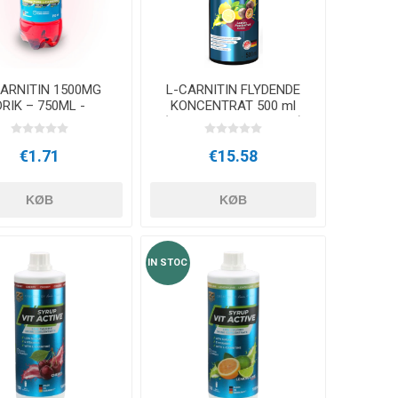
ARATER
UDENDØRS TRÆNINGSUDSTYR
CARNITIN 1500MG
L-CARNITIN FLYDENDE
DRIK – 750ML -
KONCENTRAT 500 ml
Tranebær
(CARNIPURE® + KROM)
€1.71
€15.58
KØB
KØB
IN STOC