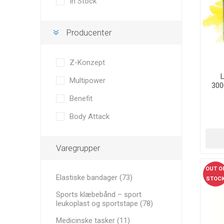
In Stock
Medicinske tasker
YDEEVN
MINI BA
RECOSPO
BLAZEPOD
ANDRE B
Cryopush
Producenter
Sportsskadebehandling
ALTE APA
VÆGTE 
Z-Konzept
Udstyr
KETTLEB
Multipower
Mål, net og tilbehør
300
Benefit
VITAMIN
Aluminium transportkasser
ULTRALY
VIGTIG R
Body Attack
SPORTS
Fitnessudstyr og Tilbehør
PRÆSTA
Varegrupper
OUT O
Elastiske bandager (73)
STOC
Sports klæbebånd – sport
leukoplast og sportstape (78)
Medicinske tasker (11)