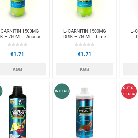
OTERAPI
SAUNE
ANDRE APP
TERAPI
-CARNITIN 1500MG
L-CARNITIN 1500MG
L-
IK – 750ML - Ananas
DRIK – 750ML - Lime
€1.71
€1.71
KØB
KØB
OUT OF
C
IN STOC
STOCK