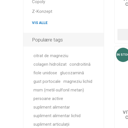
Copoly
C
Z-Konzept
VIS ALLE
Populære tags
IN STO
citrat de magneziu
colagen hidrolizat
condroitină
fiole unidose
glucozamină
gust portocale
magneziu lichid
msm (metil-sulfonil metan)
persoane active
supliment alimentar
VI
supliment alimentar lichid
C
supliment articulații