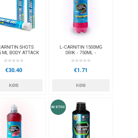
RESTITUTION
CRYON X PRO
REBOOTS
ANDRE CRYO ENHEDER
Icebein™ cryo
STÆNGER
TRÆNINGSUDSTYR
CARNITIN SHOTS
L-CARNITIN 1500MG
RECOSPORT
5 ML BODY ATTACK
DRIK - 750ML -
SORTEBÆR
GPS-
E
OVERVÅGNINGSSYSTEMER
€30.40
€1.71
TIL HOLD
KØB
KØB
Træner tilbehør
IN STOC
KEGLER OG
MARKERINGSKEGLER
TRÆNINGSHEGN
STIGER TIL TRÆNING