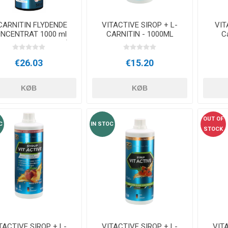
CARNITIN FLYDENDE
VITACTIVE SIROP + L-
VIT
NCENTRAT 1000 ml
CARNITIN - 1000ML
Ca
ARNIPURE® + KROM)
ENERGI
€26.03
€15.20
KØB
KØB
OUT OF
C
IN STOC
STOCK
TACTIVE SIROP + L-
VITACTIVE SIROP + L-
VITA