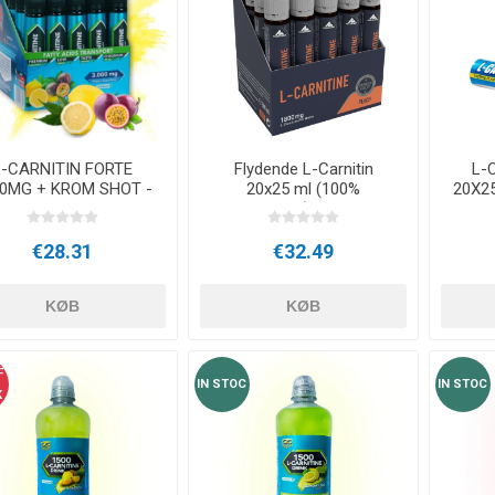
E
NDS
RT
FITNESS- OG YOGABOLDE
ÅNDE
RATE COMPRESIE
- HÅNDVÆGTE -
CROSSFIT OG FITNESS
TRÆNINGS
ELL - VÆGTSKIVER
L-CARNITIN FORTE
Flydende L-Carnitin
L-
0MG + KROM SHOT -
20x25 ml (100%
20X2
Z-KONZEPT
™Carnipure) - Fersken
ER OG MINERALER:
Multipower
D
LASER
SHOCKWAV
OLLE I
€28.31
€32.49
L-CARNITIN
UDØVERES
TION
KØB
KØB
F
IN STOC
IN STOC
K