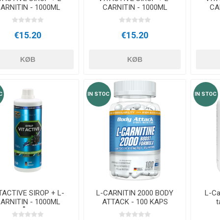
ARNITIN - 1000ML
CARNITIN - 1000ML
CA
FERSKEN
PAPAYA
€15.20
€15.20
KØB
KØB
C
IN STOC
IN STOC
TACTIVE SIROP + L-
L-CARNITIN 2000 BODY
L-Ca
ARNITIN - 1000ML
ATTACK - 100 KAPS
t
BLÅBÆR