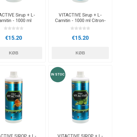
ACTIVE Sirup + L-
VITACTIVE Sirup + L-
rnitin - 1000 ml
Carnitin - 1000 ml Citron-
Kirsebær
Lime
€15.20
€15.20
KØB
KØB
IN STOC
CTIVE SIROP + L-
VITACTIVE SIROP + L-