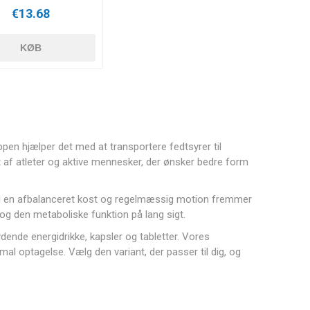
€13.68
KØB
oppen hjælper det med at transportere fedtsyrer til
t af atleter og aktive mennesker, der ønsker bedre form
ed en afbalanceret kost og regelmæssig motion fremmer
g den metaboliske funktion på lang sigt.
ydende energidrikke, kapsler og tabletter. Vores
mal optagelse. Vælg den variant, der passer til dig, og