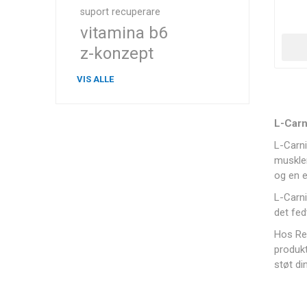
suport recuperare
vitamina b6
z-konzept
VIS ALLE
L-Carn
L-Carni
muskler
og en e
L-Carn
det fed
Hos Rec
produkt
støt di