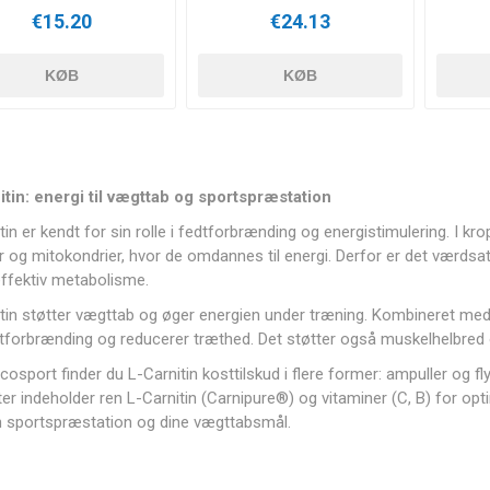
€15.20
€24.13
KØB
KØB
itin: energi til vægttab og sportspræstation
tin er kendt for sin rolle i fedtforbrænding og energistimulering. I kr
 og mitokondrier, hvor de omdannes til energi. Derfor er det værdsa
ffektiv metabolisme.
itin støtter vægttab og øger energien under træning. Kombineret m
tforbrænding og reducerer træthed. Det støtter også muskelhelbred o
osport finder du L-Carnitin kosttilskud i flere former: ampuller og fl
er indeholder ren L-Carnitin (Carnipure®) og vitaminer (C, B) for opti
n sportspræstation og dine vægttabsmål.