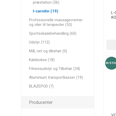
præstation (56)
l-carnitin (19)
L-
KO
Professionelle massagecremer
(C
og olier til terapeuter (53)
Sportsskadebehandling (60)
Udstyr (112)
Mål, net og tilbehør (0)
Kølebokse (18)
IN STO
Fitnessudstyr og Tilbehør (34)
Aluminium transportkasser (19)
BLAZEPOD (7)
Producenter
VI