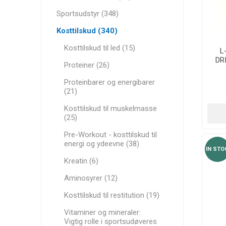
MAGNET
Sportsudstyr (348)
Kosttilskud (340)
KINESIO
Kosttilskud til led (15)
L
DR
Proteiner (26)
Proteinbarer og energibarer
(21)
Kosttilskud til muskelmasse
(25)
Pre-Workout - kosttilskud til
energi og ydeevne (38)
IN STO
Kreatin (6)
Aminosyrer (12)
Kosttilskud til restitution (19)
Vitaminer og mineraler:
Vigtig rolle i sportsudøveres