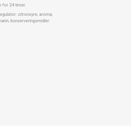
ARATER
 for 24 timer.
UDENDØRS TRÆNINGSUDSTYR
regulator: citronsyre; aroma;
arin; konserveringsmidler: