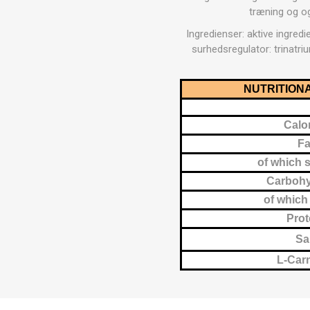
MAGNET
træning og og
Ingredienser: aktive ingredi
surhedsregulator: trinatr
KINESIO
NUTRITION
Calo
Fa
of which 
Carbohy
of which
Prot
Sa
L-Carn