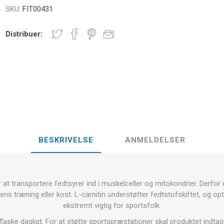
E
SKU:
FIT00431
NDS
RT
FITNESS- OG YOGABOLDE
ÅNDE
Distribuer:
RATE COMPRESIE
- HÅNDVÆGTE -
CROSSFIT OG FITNESS
TRÆNINGS
ELL - VÆGTSKIVER
ER OG MINERALER:
D
LASER
SHOCKWAV
OLLE I
L-CARNITIN
UDØVERES
TION
BESKRIVELSE
ANMELDELSER
er at transportere fedtsyrer ind i muskelceller og mitokondrier. Derfor
ns træning eller kost. L-carnitin understøtter fedtstofskiftet, og opti
ekstremt vigtig for sportsfolk.
flaske dagligt. For at støtte sportspræstationer skal produktet indtag