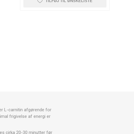
RESTITUTION
TILFØJ TIL ØNSKELISTE
CRYON X PRO
REBOOTS
ANDRE CRYO ENHEDER
Icebein™ cryo
STÆNGER
TRÆNINGSUDSTYR
RECOSPORT
GPS-
E
OVERVÅGNINGSSYSTEMER
TIL HOLD
Træner tilbehør
KEGLER OG
 er L-carnitin afgørende for
MARKERINGSKEGLER
mal frigivelse af energi er
TRÆNINGSHEGN
STIGER TIL TRÆNING
es cirka 20-30 minutter før