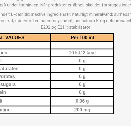
OTERAPI
SAUNE
ANDRE APP
så under træningen. Når produktet er åbnet, skal det forbruges inden
enser: L-carnitin; inaktive ingredienser: naturligt mineralvand; surheds
iumcitrat; sødestoffer: natriumcyklamat, acesulfam K og natriumsacch
TERAPI
E202 og E211; stabilisator
AL VALUES
Per 100 ml
ries
10 kJ/ 2 kcal
t
0 g
saturates
0 g
drates
0 g
 sugars
0 g
ein
0 g
lt
0,06 g
itine
200 mg