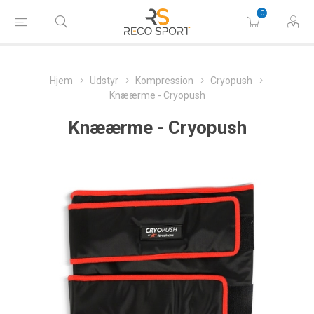
0
Hjem
Udstyr
Kompression
Cryopush
Knæærme - Cryopush
Knæærme - Cryopush