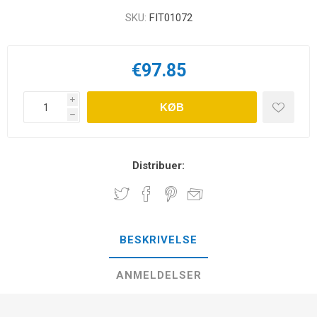
SKU:
FIT01072
€97.85
i
KØB
h
Distribuer:
BESKRIVELSE
ANMELDELSER