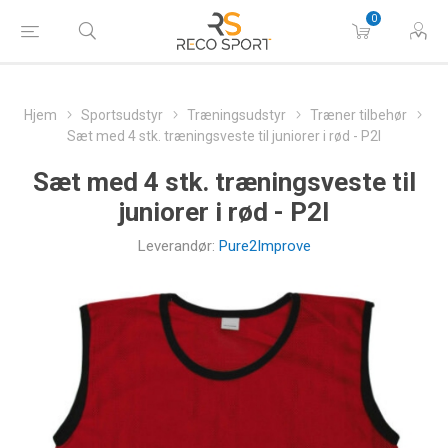
0
Hjem
Sportsudstyr
Træningsudstyr
Træner tilbehør
Sæt med 4 stk. træningsveste til juniorer i rød - P2I
Sæt med 4 stk. træningsveste til
juniorer i rød - P2I
Leverandør:
Pure2Improve