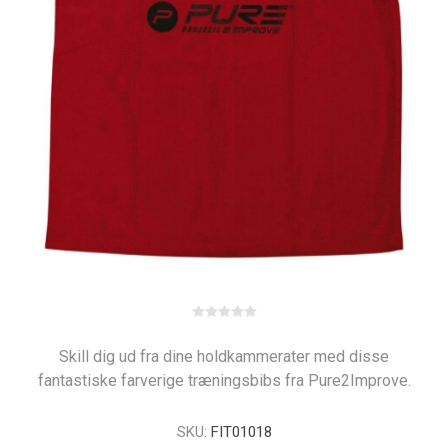
Skill dig ud fra dine holdkammerater med disse
fantastiske farverige træningsbibs fra Pure2Improve.
SKU:
FIT01018