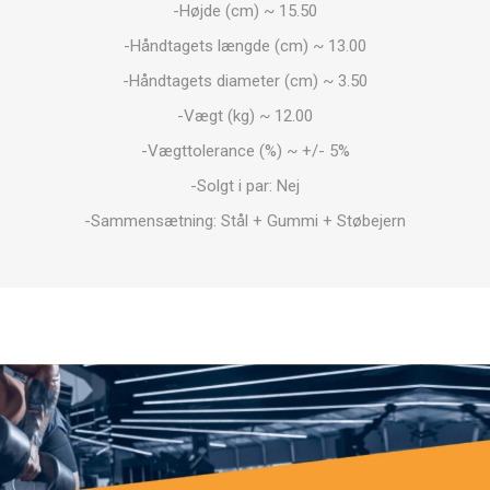
OTERAPI
SAUNE
ANDRE APP
-Højde (cm) ~ 15.50
-Håndtagets længde (cm) ~ 13.00
-Håndtagets diameter (cm) ~ 3.50
TERAPI
-Vægt (kg) ~ 12.00
-Vægttolerance (%) ~ +/- 5%
-Solgt i par: Nej
-Sammensætning: Stål + Gummi + Støbejern