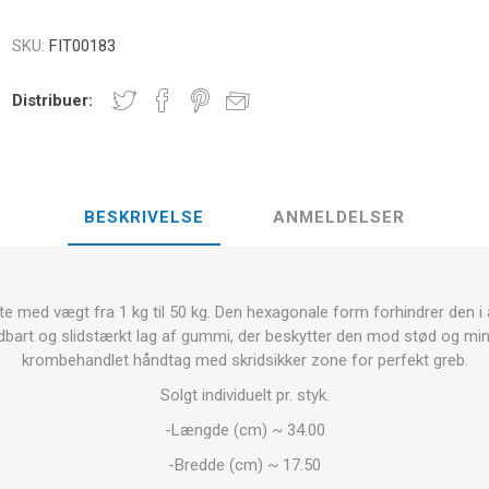
E
NDS
RT
FITNESS- OG YOGABOLDE
SKU:
FIT00183
ÅNDE
RATE COMPRESIE
Distribuer:
- HÅNDVÆGTE -
CROSSFIT OG FITNESS
TRÆNINGS
ELL - VÆGTSKIVER
BESKRIVELSE
ANMELDELSER
ER OG MINERALER:
D
LASER
SHOCKWAV
OLLE I
L-CARNITIN
UDØVERES
TION
ed vægt fra 1 kg til 50 kg. Den hexagonale form forhindrer den i at 
bart og slidstærkt lag af gummi, der beskytter den mod stød og mi
krombehandlet håndtag med skridsikker zone for perfekt greb.
Solgt individuelt pr. styk.
-Længde (cm) ~ 34.00
-Bredde (cm) ~ 17.50