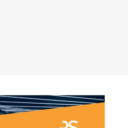
ARATER
UDENDØRS TRÆNINGSUDSTYR