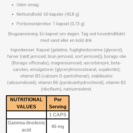
Uden smag
Nettoindhold: 60 kapsler (43,8 g)
Portionsstørrelse: 1 kapsel (0,73 g)
Brugsanvisning: En kapsel om dagen. Tag ved hovedmåltidet
med vand eller en kold drik.
Ingredienser: Kapsel (gelatine, fugtighedscreme (glycerol),
farver (rødt jernoxid, brun jernoxid, sort jernoxid)), borago olie
(Borago officinalis), magnesiumoxid, ascorbinsyre, beta-
caroten, emulgatorer (glycerylmonostearat, sojalecitin),
vitamin B5 (calcium D-pantothenat), stabilisator
(siliciumdioxid), vitamin B6 (pyridoxinhydrochlorid), vitamin B2
(riboflavin), natriumselenit.
NUTRITIONAL
Per
VALUES
Serving
1 CAPS
Gamma-linolenic
65 mg
acid