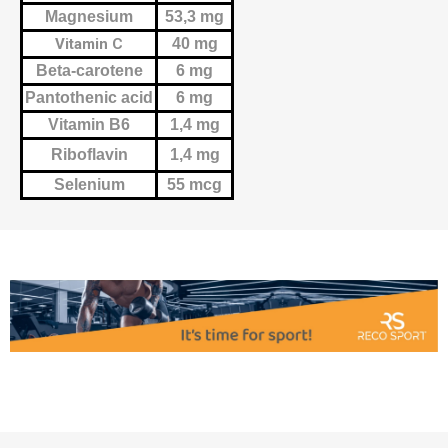
Magnesium
53,3 mg
Vitamin C
40 mg
Beta-carotene
6 mg
Pantothenic acid
6 mg
Vitamin B6
1,4 mg
Riboflavin
1,4 mg
Selenium
55 mcg