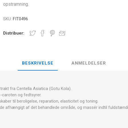
E
opstramning.
NDS
RT
FITNESS- OG YOGABOLDE
ÅNDE
SKU:
FIT0496
RATE COMPRESIE
- HÅNDVÆGTE -
Distribuer:
CROSSFIT OG FITNESS
TRÆNINGS
ELL - VÆGTSKIVER
ER OG MINERALER:
D
LASER
SHOCKWAV
OLLE I
BESKRIVELSE
ANMELDELSER
L-CARNITIN
UDØVERES
TION
strakt fra Centella Asiatica (Gotu Kola).
a-caroten og fedtsyrer.
ber til beroligelse, reparation, elasticitet og toning.
 afhængigt af det behandlede område, og massér indtil fuldstændi