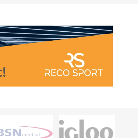
ARATER
UDENDØRS TRÆNINGSUDSTYR