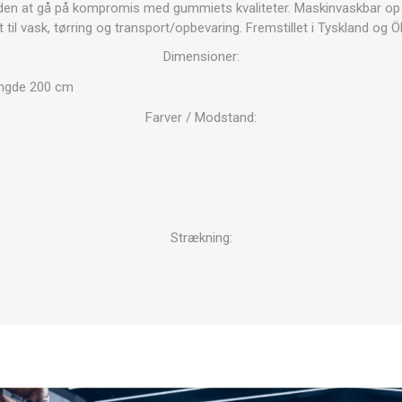
OTERAPI
SAUNE
ANDRE APP
n at gå på kompromis med gummiets kvaliteter. Maskinvaskbar op til
 til vask, tørring og transport/opbevaring. Fremstillet i Tyskland og Ö
Dimensioner:
TERAPI
ængde 200 cm
Farver / Modstand:
Strækning: