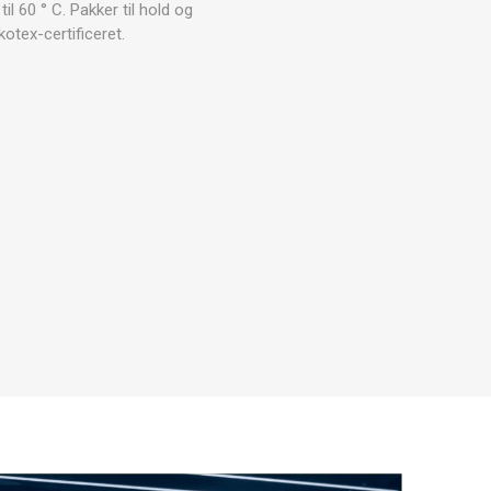
ARATER
 60 ° C. Pakker til hold og
UDENDØRS TRÆNINGSUDSTYR
kotex-certificeret.