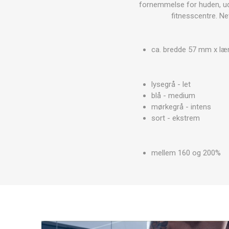
MAGNET
fornemmelse for huden, ude
fitnesscentre. Net
KINESIO
ca. bredde 57 mm x l
lysegrå - let
blå - medium
mørkegrå - intens
sort - ekstrem
mellem 160 og 200%