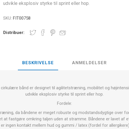
udvikle eksplosiv styrke til sprint eller hop.
E
NDS
RT
FITNESS- OG YOGABOLDE
ÅNDE
SKU:
FIT00758
RATE COMPRESIE
Distribuer:
- HÅNDVÆGTE -
CROSSFIT OG FITNESS
TRÆNINGS
ELL - VÆGTSKIVER
ER OG MINERALER:
BESKRIVELSE
ANMELDELSER
D
LASER
SHOCKWAV
OLLE I
L-CARNITIN
UDØVERES
TION
rkulære bånd er designet til agilitetstræning, mobilitet og højinten
udvikle eksplosiv styrke til sprint eller hop.
Fordele:
træning, da båndene er meget robuste og modstandsdygtige over for
Let at fastgøre omkring taljen uden at stramme. Båndene er lavet af e
r er ingen kontakt mellem hud og gummi / latex (fordel for allergikere)