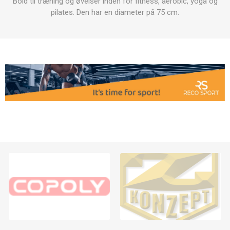
Bold til træning og øvelser inden for fitness, aerobic, yoga og
pilates. Den har en diameter på 75 cm.