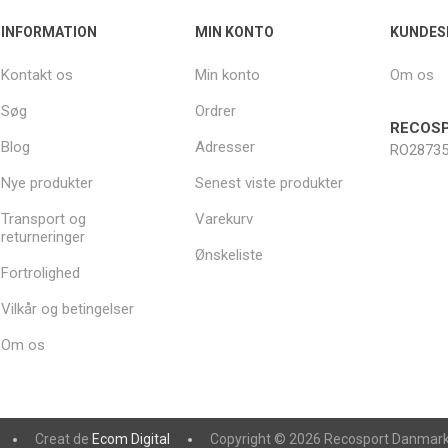
INFORMATION
MIN KONTO
KUNDES
Kontakt os
Min konto
Om os
Søg
Ordrer
RECOSP
Blog
Adresser
RO28735
Nye produkter
Senest viste produkter
Transport og
Varekurv
returneringer
Ønskeliste
Fortrolighed
Vilkår og betingelser
Om os
Creat de
Ecom Digital
Copyright © 2026 Recosport Danmark. 