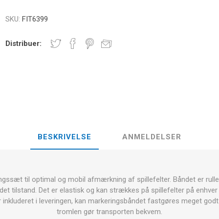
E
NDS
RT
FITNESS- OG YOGABOLDE
SKU:
FIT6399
ÅNDE
Distribuer:
RATE COMPRESIE
- HÅNDVÆGTE -
CROSSFIT OG FITNESS
TRÆNINGS
ELL - VÆGTSKIVER
ER OG MINERALER:
D
LASER
SHOCKWAV
OLLE I
L-CARNITIN
UDØVERES
TION
BESKRIVELSE
ANMELDELSER
sæt til optimal og mobil afmærkning af spillefelter. Båndet er rull
det tilstand. Det er elastisk og kan strækkes på spillefelter på enhver
r inkluderet i leveringen, kan markeringsbåndet fastgøres meget godt t
tromlen gør transporten bekvem.