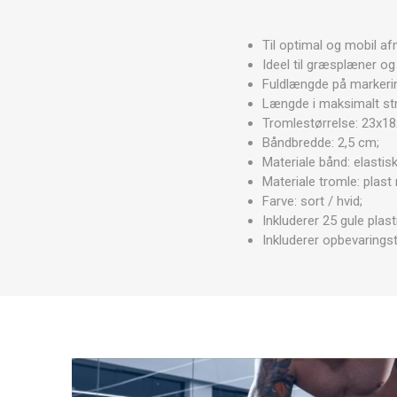
MAGNET
Til optimal og mobil af
Ideel til græsplæner og 
KINESIO
Fuldlængde på markeri
Længde i maksimalt stra
Tromlestørrelse: 23x1
Båndbredde: 2,5 cm;
Materiale bånd: elastisk
Materiale tromle: plas
Farve: sort / hvid;
Inkluderer 25 gule plasti
Inkluderer opbevarings