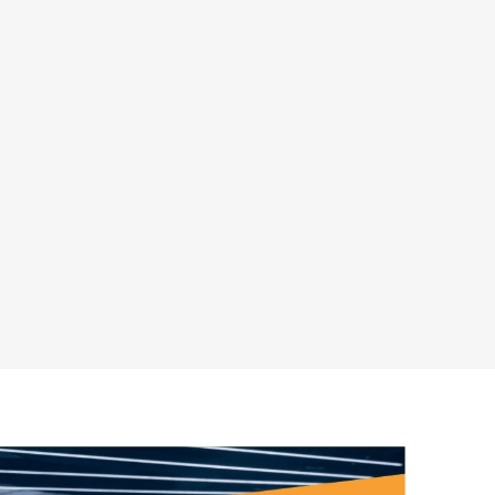
ARATER
UDENDØRS TRÆNINGSUDSTYR