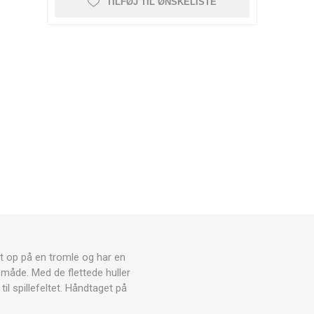
RESTITUTION
TILFØJ TIL ØNSKELISTE
CRYON X PRO
REBOOTS
ANDRE CRYO ENHEDER
Icebein™ cryo
STÆNGER
TRÆNINGSUDSTYR
RECOSPORT
GPS-
E
OVERVÅGNINGSSYSTEMER
TIL HOLD
Træner tilbehør
KEGLER OG
et op på en tromle og har en
MARKERINGSKEGLER
 måde. Med de flettede huller
TRÆNINGSHEGN
il spillefeltet. Håndtaget på
STIGER TIL TRÆNING