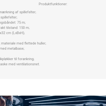
OTERAPI
SAUNE
ANDRE APP
Produktfunktioner:
mærkning af spillefelter;
spillefelter;
TERAPI
ngsbåndet: 75 m;
kt tilstand: 150 m;
8x32 cm (LxBxH);
 materiale med flettede huller;
t med metalbase;
kpløkker til forankring;
taske med ventilationsnet.