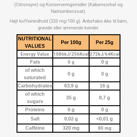
(Citronsyre) og Konserveringsmidler (Kaliumsorbat og
Natriumbenzoat).
Højt koffeinindhold (320 mg/100 g). Anbefales ikke til børn,
gravide eller ammende kvinder.
NUTRITIONAL
Per 100g
Per 25g
VALUES
Energy Value
1086kJ/256Kcal
272kJ/64Kcal
Fats
0 g
0 g
of which
0 g
0 g
saturated
Carbohydrates
63,9 g
16 g
of which
35 g
8,7 g
sugars
Proteins
0 g
0 g
Salt
0,02 g
<0,01 g
Caffeine
320 mg
80 mg