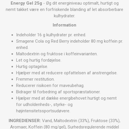
Energy Gel 25g
- Øg dit energiniveau optimalt, hurtigt og
nemt takket være en forfriskende blanding af let absorberbare
kulhydrater.
Information
Indeholder 16 g kulhydrater pr. enhed.
Smagene Cola og Red Berry indeholder 80 mg koffein pr.
enhed.
Maltodextrin og fruktose i koffeinvarianten.
Let og hurtig fordøjelse.
Hurtig optagelse.
Hjælper med at reducere opfattelsen af anstrengelse.
Fremmer restitution.
Reducerer risikoen for maveubehag.
Bidrager til forbedring af sportspræstationer.
Hjælper med at dække energibehovet hurtigt og nemt
for udholdenheds-, styrke- og
højintensitetssportsudøvere.
INGREDIENSER:
Vand, Maltodextrin (33%), Fruktose (33%),
Aromaer, Koffein (80 mg/gel), Surhedsregulerende middel