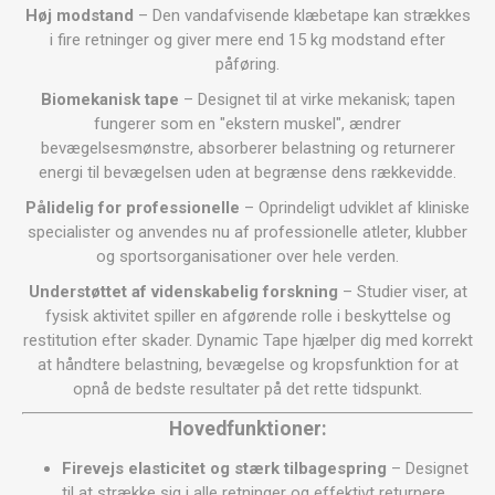
Høj modstand
– Den vandafvisende klæbetape kan strækkes
i fire retninger og giver mere end 15 kg modstand efter
påføring.
Biomekanisk tape
– Designet til at virke mekanisk; tapen
fungerer som en "ekstern muskel", ændrer
bevægelsesmønstre, absorberer belastning og returnerer
energi til bevægelsen uden at begrænse dens rækkevidde.
Pålidelig for professionelle
– Oprindeligt udviklet af kliniske
specialister og anvendes nu af professionelle atleter, klubber
og sportsorganisationer over hele verden.
Understøttet af videnskabelig forskning
– Studier viser, at
fysisk aktivitet spiller en afgørende rolle i beskyttelse og
restitution efter skader. Dynamic Tape hjælper dig med korrekt
at håndtere belastning, bevægelse og kropsfunktion for at
opnå de bedste resultater på det rette tidspunkt.
Hovedfunktioner:
Firevejs elasticitet og stærk tilbagespring
– Designet
til at strække sig i alle retninger og effektivt returnere