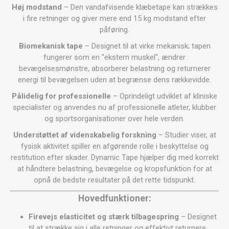
Høj modstand
– Den vandafvisende klæbetape kan strækkes
i fire retninger og giver mere end 15 kg modstand efter
påføring.
Biomekanisk tape
– Designet til at virke mekanisk; tapen
fungerer som en "ekstern muskel", ændrer
bevægelsesmønstre, absorberer belastning og returnerer
energi til bevægelsen uden at begrænse dens rækkevidde.
Pålidelig for professionelle
– Oprindeligt udviklet af kliniske
specialister og anvendes nu af professionelle atleter, klubber
og sportsorganisationer over hele verden.
Understøttet af videnskabelig forskning
– Studier viser, at
fysisk aktivitet spiller en afgørende rolle i beskyttelse og
restitution efter skader. Dynamic Tape hjælper dig med korrekt
at håndtere belastning, bevægelse og kropsfunktion for at
opnå de bedste resultater på det rette tidspunkt.
Hovedfunktioner:
Firevejs elasticitet og stærk tilbagespring
– Designet
til at strække sig i alle retninger og effektivt returnere