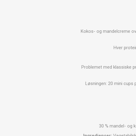
MAGNET
KINESIO
Kokos- og mandelcreme over
Hver protei
Problemet med klassiske pro
Løsningen: 20 mini cups på
30 % mandel- og k
Ingredienser:
Vegetabilske