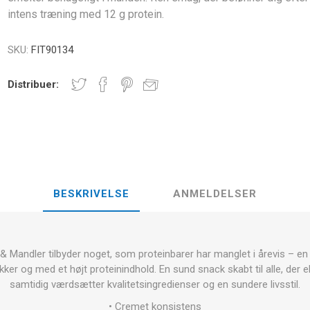
E
intens træning med 12 g protein.
NDS
RT
FITNESS- OG YOGABOLDE
ÅNDE
SKU:
FIT90134
RATE COMPRESIE
- HÅNDVÆGTE -
Distribuer:
CROSSFIT OG FITNESS
TRÆNINGS
ELL - VÆGTSKIVER
ER OG MINERALER:
D
LASER
SHOCKWAV
OLLE I
L-CARNITIN
UDØVERES
TION
BESKRIVELSE
ANMELDELSER
Mandler tilbyder noget, som proteinbarer har manglet i årevis – en s
ukker og med et højt proteinindhold. En sund snack skabt til alle, de
samtidig værdsætter kvalitetsingredienser og en sundere livsstil.
• Cremet konsistens