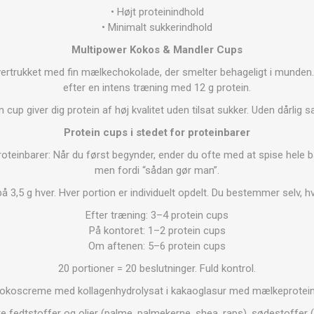
OTERAPI
SAUNE
ANDRE APP
• Højt proteinindhold
• Minimalt sukkerindhold
Multipower Kokos & Mandler Cups
TERAPI
trukket med fin mælkechokolade, der smelter behageligt i munden.
efter en intens træning med 12 g protein.
n cup giver dig protein af høj kvalitet uden tilsat sukker. Uden dårlig s
Protein cups i stedet for proteinbarer
teinbarer: Når du først begynder, ender du ofte med at spise hele bar
men fordi “sådan gør man”.
 3,5 g hver. Hver portion er individuelt opdelt. Du bestemmer selv, h
Efter træning: 3–4 protein cups
På kontoret: 1–2 protein cups
Om aftenen: 5–6 protein cups
20 portioner = 20 beslutninger. Fuld kontrol.
okoscreme med kollagenhydrolysat i kakaoglasur med mælkeprotein
 fedtstoffer og olier (palme, palmekerne, shea, raps), sødestoffer (m