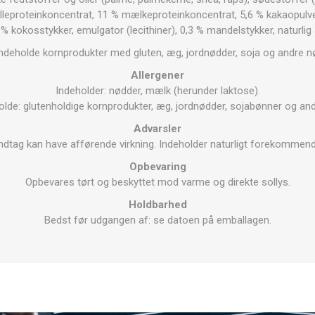
alleproteinkoncentrat, 11 % mælkeproteinkoncentrat, 5,6 % kakaopulve
 % kokosstykker, emulgator (lecithiner), 0,3 % mandelstykker, naturlig
ndeholde kornprodukter med gluten, æg, jordnødder, soja og andre n
Allergener
Indeholder: nødder, mælk (herunder laktose).
olde: glutenholdige kornprodukter, æg, jordnødder, sojabønner og and
Advarsler
ndtag kan have afførende virkning. Indeholder naturligt forekommend
Opbevaring
Opbevares tørt og beskyttet mod varme og direkte sollys.
Holdbarhed
Bedst før udgangen af: se datoen på emballagen.