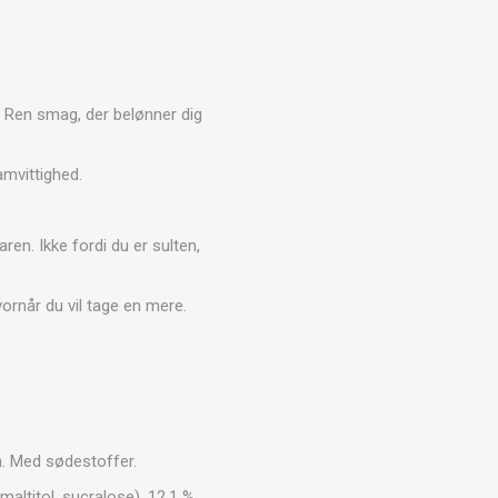
ARATER
UDENDØRS TRÆNINGSUDSTYR
 Ren smag, der belønner dig
amvittighed.
en. Ikke fordi du er sulten,
vornår du vil tage en mere.
. Med sødestoffer.
altitol, sucralose), 12,1 %