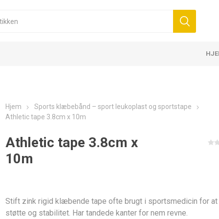
HJ
NESS UDSTYR OG
KOMPRESSION &
KINESIOLO
PROTEINBA
KE BANDAGER 5 CM
K6.0 - 5CM X 6M
SKUD TIL LED
KBÅND
TIL BEHANDLING
E TILBEHØR
SSION
DMÅL
ELASTISKE BANDAGER 7,5 CM
D3 TAPE X6.0 - 5CM X 6M
PROTEINER
BOLDE
MASSAGE CREMER
ELEKTROTERAPI
FUTSAL-MÅL
ELASTISKE
MASSAGER
MASSAGEOL
KOLDETERA
TECAR-TER
HÅNDBOLD
R
BESKYTTELSE
D3TAPE K35 
ENERGIBAR
Hjem
Sports klæbebånd – sport leukoplast og sportstape
Athletic tape 3.8cm x 10m
Athletic tape 3.8cm x
10m
AND
MEDICINSKE BOLDE
Stift zink rigid klæbende tape ofte brugt i sportsmedicin for at
KOUT -
støtte og stabilitet. Har tandede kanter for nem revne.
ANDS
 GO
WALL BALL OG SLAM BALL
SKUD TIL ENERGI OG
KREATIN
AMINOSYRE