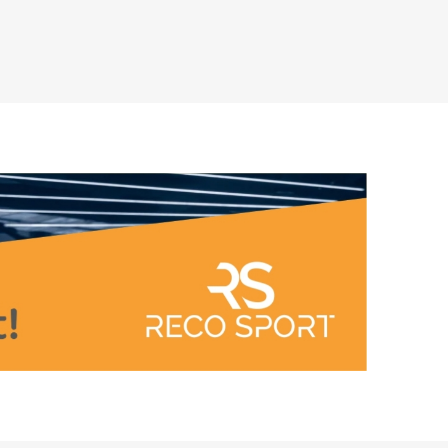
ARATER
UDENDØRS TRÆNINGSUDSTYR