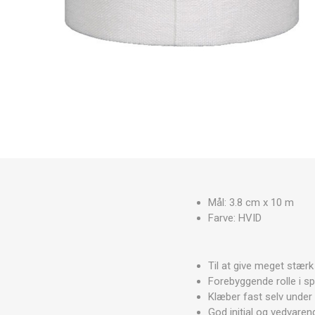
Medicinske tasker
YDEEVN
MINI BA
RECOSPO
BLAZEPOD
ANDRE B
Cryopush
Sportsskadebehandling
ALTE APA
VÆGTE 
Udstyr
KETTLEB
Mål, net og tilbehør
VITAMIN
Aluminium transportkasser
ULTRALY
VIGTIG R
SPORTS
Fitnessudstyr og Tilbehør
PRÆSTA
Mål: 3.8 cm x 10 m
Farve: HVID
Til at give meget stærk
Forebyggende rolle i sp
Klæber fast selv unde
God initial og vedvare