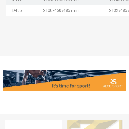
D455
2100x450x485 mm
2132x485