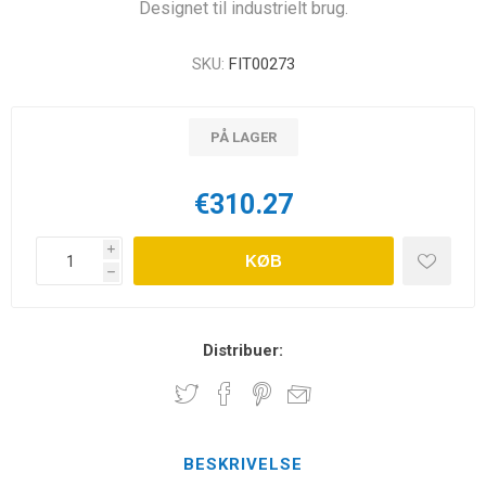
Designet til industrielt brug.
SKU:
FIT00273
PÅ LAGER
€310.27
i
KØB
h
Distribuer:
BESKRIVELSE