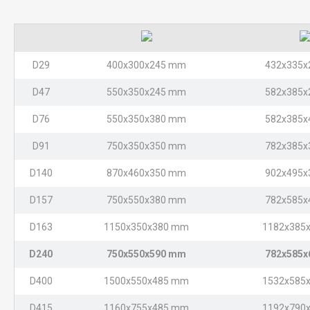
D29
400x300x245 mm
432x335
D47
550x350x245 mm
582x385
D76
550x350x380 mm
582x385
D91
750x350x350 mm
782x385
D140
870x460x350 mm
902x495
D157
750x550x380 mm
782x585
D163
1150x350x380 mm
1182x385
D240
750x550x590 mm
782x585
D400
1500x550x485 mm
1532x585
D415
1160x755x485 mm
1192x790