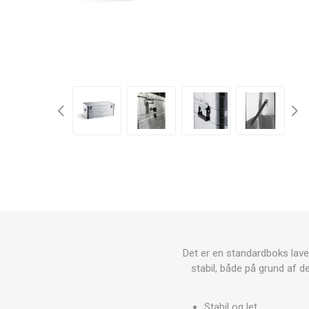
Medicinske tasker
YDEEVN
MINI BA
RECOSPO
BLAZEPOD
ANDRE B
Cryopush
Sportsskadebehandling
ALTE APA
VÆGTE 
Udstyr
KETTLEB
Mål, net og tilbehør
VITAMIN
Aluminium transportkasser
ULTRALY
VIGTIG R
SPORTS
Fitnessudstyr og Tilbehør
PRÆSTA
Det er en standardboks lave
stabil, både på grund af de
Stabil og let