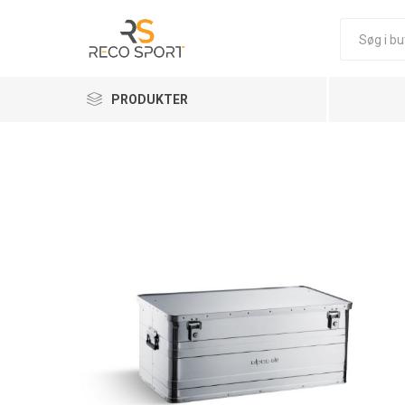
PRODUKTER
Elastiske bandager
NYT FIT
ELASTIS
D3 TAPE 
KOSTTIL
ELASTI
CREMER 
MASSAG
KOMPRE
FODBOL
TILBEHØ
Kinesiologiske bånd
Sports klæbebånd – sport leukoplast og sportstape
Kosttilskud
Sportsudstyr
Professionelle massagecremer og olier til terapeuter
THERA B
STRAPIT
Kølebokse
PRE-WOR
POWER B
REBOOTS
KOSTTIL