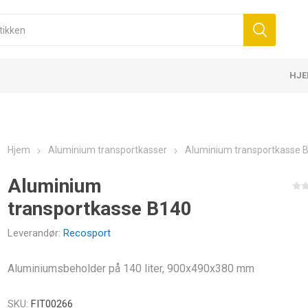
HJ
NESS UDSTYR OG
KOMPRESSION &
KINESIOLO
PROTEINBA
KE BANDAGER 5 CM
K6.0 - 5CM X 6M
SKUD TIL LED
KBÅND
TIL BEHANDLING
E TILBEHØR
SSION
DMÅL
ELASTISKE BANDAGER 7,5 CM
D3 TAPE X6.0 - 5CM X 6M
PROTEINER
BOLDE
MASSAGE CREMER
ELEKTROTERAPI
FUTSAL-MÅL
ELASTISKE
MASSAGER
MASSAGEOL
KOLDETERA
TECAR-TER
HÅNDBOLD
R
BESKYTTELSE
D3TAPE K35 
ENERGIBAR
Hjem
Aluminium transportkasser
Aluminium transportkasse 
Aluminium
transportkasse B140
Leverandør:
Recosport
Aluminiumsbeholder på 140 liter, 900x490x380 mm
AND
MEDICINSKE BOLDE
KOUT -
ANDS
 GO
WALL BALL OG SLAM BALL
SKU:
FIT00266
SKUD TIL ENERGI OG
KREATIN
AMINOSYRE