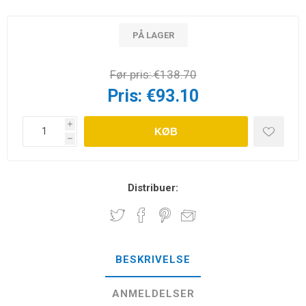
PÅ LAGER
Før pris:
€138.70
Pris:
€93.10
i
KØB
h
Distribuer:
BESKRIVELSE
ANMELDELSER