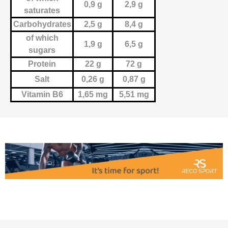
0,9 g
2,9 g
saturates
Carbohydrates
2,5 g
8,4 g
of which
1,9 g
6,5 g
sugars
Protein
22 g
72 g
Salt
0,26 g
0,87 g
Vitamin B6
1,65 mg
5,51 mg