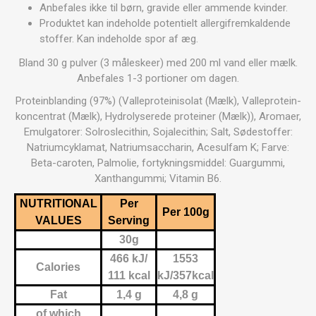
Anbefales ikke til børn, gravide eller ammende kvinder.
Produktet kan indeholde potentielt allergifremkaldende
stoffer. Kan indeholde spor af æg.
Bland 30 g pulver (3 måleskeer) med 200 ml vand eller mælk.
Anbefales 1-3 portioner om dagen.
Proteinblanding (97%) (Valleproteinisolat (Mælk), Valleprotein-
koncentrat (Mælk), Hydrolyserede proteiner (Mælk)), Aromaer,
Emulgatorer: Solroslecithin, Sojalecithin; Salt, Sødestoffer:
Natriumcyklamat, Natriumsaccharin, Acesulfam K; Farve:
Beta-caroten, Palmolie, fortykningsmiddel: Guargummi,
Xanthangummi; Vitamin B6.
NUTRITIONAL
Per
Per 100g
VALUES
Serving
30g
466 kJ/
1553
Calories
111 kcal
kJ/357kcal
Fat
1,4 g
4,8 g
of which