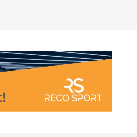
ARATER
UDENDØRS TRÆNINGSUDSTYR